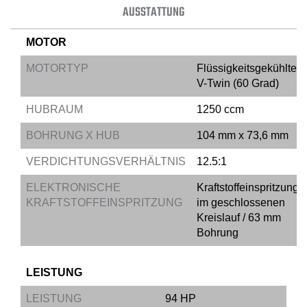
AUSSTATTUNG
MOTOR
MOTORTYP
Flüssigkeitsgekühlter
V-Twin (60 Grad)
HUBRAUM
1250 ccm
BOHRUNG X HUB
104 mm x 73,6 mm
VERDICHTUNGSVERHÄLTNIS
12.5:1
ELEKTRONISCHE
Kraftstoffeinspritzung
KRAFTSTOFFEINSPRITZUNG
im geschlossenen
Kreislauf / 63 mm
Bohrung
LEISTUNG
LEISTUNG
94 HP