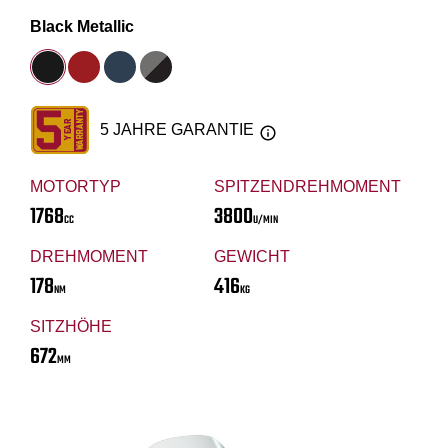
Black Metallic
5 JAHRE GARANTIE
MOTORTYP
SPITZENDREHMOMENT
1768
3800
CC
U/MIN
DREHMOMENT
GEWICHT
178
416
NM
KG
SITZHÖHE
672
MM